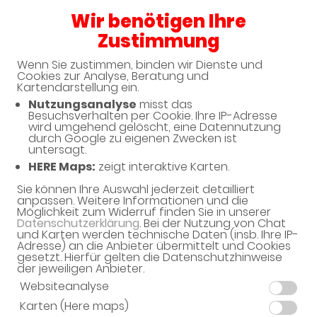
Wir benötigen Ihre
08:30 - 19:00
Zustimmung
Wenn Sie zustimmen, binden wir Dienste und
Cookies zur Analyse, Beratung und
Kartendarstellung ein.
Nutzungsanalyse
misst das
Haben Sie noch Fragen?
Besuchsverhalten per Cookie. Ihre IP-Adresse
wird umgehend gelöscht, eine Datennutzung
durch Google zu eigenen Zwecken ist
untersagt.
Dann schreiben Sie uns einfach eine Nachricht oder
HERE Maps:
zeigt interaktive Karten.
rufen Sie uns direkt unter 030 - 2133046 an. Wir
helfen Ihnen gerne weiter.
Sie können Ihre Auswahl jederzeit detailliert
anpassen. Weitere Informationen und die
Möglichkeit zum Widerruf finden Sie in unserer
Datenschutzerklärung
. Bei der Nutzung von Chat
und Karten werden technische Daten (insb. Ihre IP-
Ihre Daten
Adresse) an die Anbieter übermittelt und Cookies
gesetzt. Hierfür gelten die Datenschutzhinweise
Vorname*
der jeweiligen Anbieter.
Websiteanalyse
Karten (Here maps)